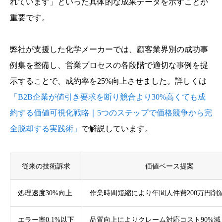
れています」といった具体的な成果データを示すことが
重要です。
弊社が支援した化学メーカーでは、顧客業界別の成功事
例集を整備し、営業プロセスの各段階で適切な事例を提
示することで、成約率を25%向上させました。詳しくは
「B2B企業が値引き要求を断り競合より30%高くても成
約する価値可視化戦略｜5つのステップで価格競争から完
全脱却する実践術」
で解説しています。
従来の技術訴求
価値ベース提案
処理速度30%向上
作業時間短縮により年間人件費200万円削
エラー率0.1%以下
品質向上によりクレーム対応コスト90%減